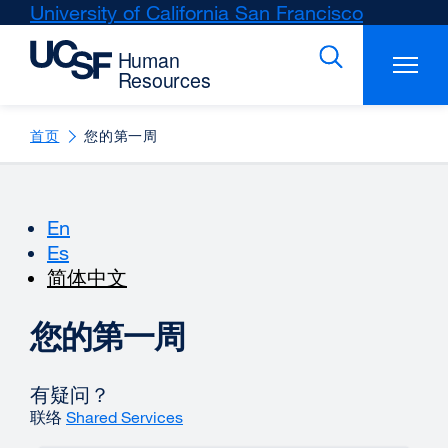
Skip
University of California San Francisco
external
to
site
main
(opens
content
in
a
new
首页
您的第一周
window)
En
Es
简体中文
您的第一周
有疑问？
联络
Shared Services