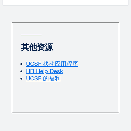
其他资源
UCSF 移动应用程序
external
HR Help Desk
external
site
UCSF 的福利
site
(opens
(opens
in
in
a
a
new
new
window)
window)