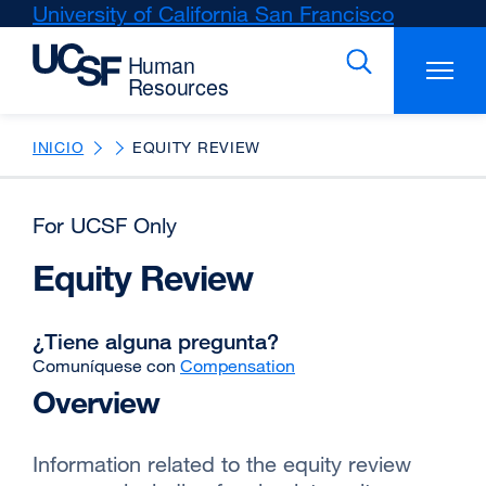
Skip
University of California San Francisco
external
to
site
main
(opens
content
in
a
new
INICIO
EQUITY REVIEW
window)
For UCSF Only
Equity Review
¿Tiene alguna pregunta?
Comuníquese con
Compensation
Overview
Information related to the equity review