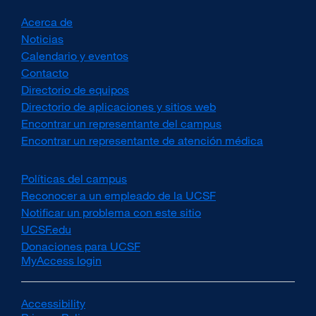
Acerca de
Noticias
Calendario y eventos
Contacto
Directorio de equipos
Directorio de aplicaciones y sitios web
Encontrar un representante del campus
Encontrar un representante de atención médica
Políticas del campus
external
site
Reconocer a un empleado de la UCSF
external
(opens
site
Notificar un problema con este sitio
in
(opens
UCSF.edu
external
a
in
site
Donaciones para UCSF
external
new
a
(opens
MyAccess login
site
window)
new
in
(opens
window)
a
in
new
a
Accessibility
external
window)