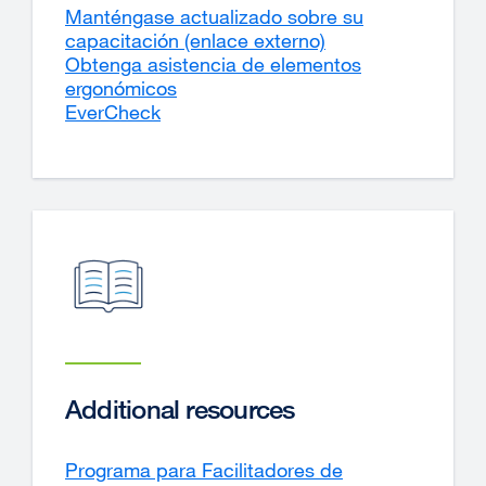
Manténgase actualizado sobre su
capacitación (enlace externo)
external
Obtenga asistencia de elementos
site
ergonómicos
(opens
EverCheck
in
a
new
window)
Additional resources
Programa para Facilitadores de