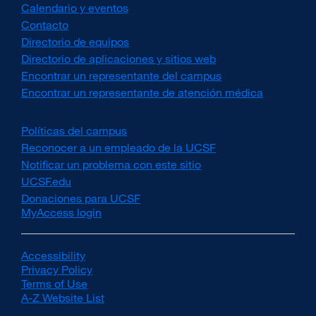
Calendario y eventos
Contacto
Directorio de equipos
Directorio de aplicaciones y sitios web
Encontrar un representante del campus
Encontrar un representante de atención médica
Políticas del campus
external
site
Reconocer a un empleado de la UCSF
external
(opens
site
Notificar un problema con este sitio
in
(opens
UCSF.edu
external
a
in
site
Donaciones para UCSF
external
new
a
(opens
MyAccess login
site
window)
new
in
(opens
window)
a
in
new
a
Accessibility
external
window)
new
Privacy Policy
site
external
window)
Terms of Use
(opens
external
site
A-Z Website List
in
site
(opens
external
a
(opens
in
site