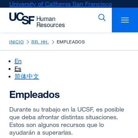
Skip
University of California San Francisco
external
to
site
main
(opens
content
in
a
new
INICIO
RR. HH.
EMPLEADOS
window)
En
Es
简体中文
Empleados
Durante su trabajo en la UCSF, es posible
que deba afrontar distintas situaciones.
Estos son algunos recursos que lo
ayudarán a superarlas.