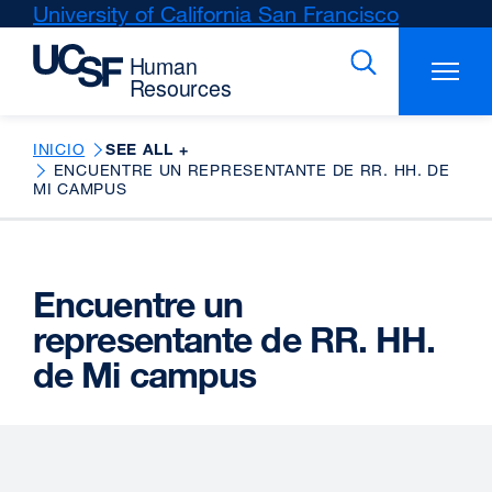
Skip
University of California San Francisco
external
to
site
main
(opens
content
in
a
new
INICIO
SEE ALL +
ENCUENTRE UN REPRESENTANTE DE RR. HH. DE
window)
MI CAMPUS
Encuentre un
representante de RR. HH.
de Mi campus