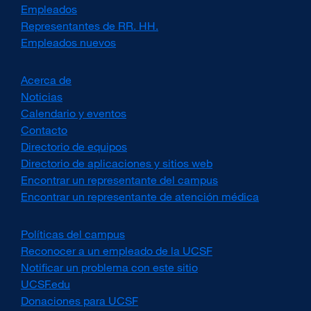
Empleados
Representantes de RR. HH.
Empleados nuevos
Acerca de
Noticias
Calendario y eventos
Contacto
Directorio de equipos
Directorio de aplicaciones y sitios web
Encontrar un representante del campus
Encontrar un representante de atención médica
Políticas del campus
external
site
Reconocer a un empleado de la UCSF
external
(opens
site
Notificar un problema con este sitio
in
(opens
UCSF.edu
external
a
in
site
Donaciones para UCSF
external
new
a