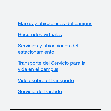
Mapas y ubicaciones del campus
external
site
Recorridos virtuales
external
(opens
site
in
Servicios y ubicaciones del
(opens
a
estacionamiento
external
in
new
site
a
window)
Transporte del Servicio para la
(opens
new
vida en el campus
external
in
window)
site
a
Video sobre el transporte
external
(opens
new
site
in
window)
Servicio de traslado
external
(opens
a
site
in
new
(opens
a
window)
in