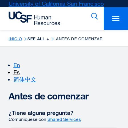
Skip
University of California San Francisco
external
to
site
main
(opens
content
in
a
new
INICIO
SEE ALL +
ANTES DE COMENZAR
window)
En
Es
简体中文
Antes de comenzar
¿Tiene alguna pregunta?
Comuníquese con
Shared Services