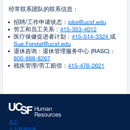
经常联系团队的联系信息：
招聘/工作申请状态：
jobs@ucsf.edu
external
劳工和员工关系：
415-353-4012
external
site
医疗保健促进者计划：
415-514-3324
site
(opens
externa
或
Sue.Forstat@ucsf.edu
external
(opens
in
site
退休咨询：退休管理服务中心 (RASC)：
site
in
a
(opens
800-888-8267
external
(opens
a
new
in
残疾管理/劳工赔偿：
site
415-476-2621
in
new
external
window)
a
(opens
a
window)
site
new
in
new
(opens
window
a
window)
in
new
a
window)
new
window)
员工
人力资源代表