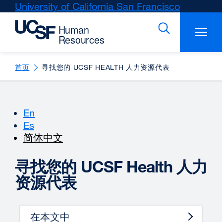
Skip
University of California San Francisco
external
to
site
main
(opens
content
in
a
new
首页
寻找您的 UCSF HEALTH 人力资源代表
window)
En
Es
简体中文
寻找您的 UCSF Health 人力
资源代表
在本文中