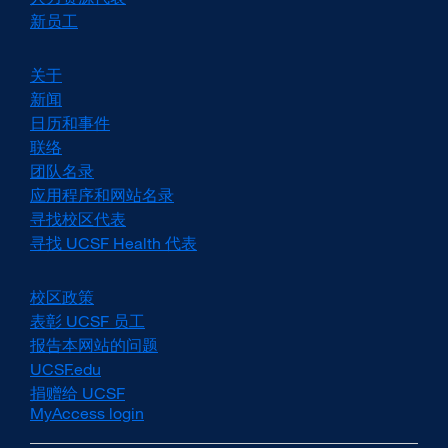
新员工
关于
新闻
日历和事件
联络
团队名录
应用程序和网站名录
寻找校区代表
寻找 UCSF Health 代表
校区政策
external
site
表彰 UCSF 员工
external
(opens
site
报告本网站的问题
in
(opens
UCSF.edu
external
a
in
site
捐赠给 UCSF
external
new
a
(opens
MyAccess login
site
window)
new
in
(opens
window)